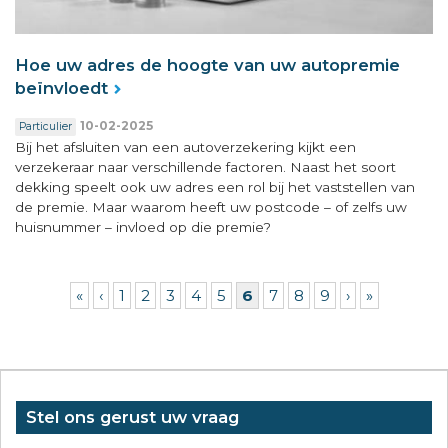
Hoe uw adres de hoogte van uw autopremie
beïnvloedt
10-02-2025
Particulier
Bij het afsluiten van een autoverzekering kijkt een
verzekeraar naar verschillende factoren. Naast het soort
dekking speelt ook uw adres een rol bij het vaststellen van
de premie. Maar waarom heeft uw postcode – of zelfs uw
huisnummer – invloed op die premie?
Pagina's
«
‹
1
2
3
4
5
6
7
8
9
›
»
Stel ons gerust uw vraag