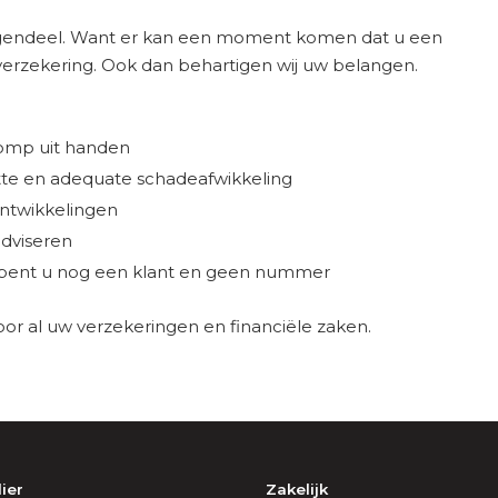
egendeel. Want er kan een moment komen dat u een
erzekering. Ook dan behartigen wij uw belangen.
lomp uit handen
otte en adequate schadeafwikkeling
ntwikkelingen
adviseren
ns bent u nog een klant en geen nummer
 voor al uw verzekeringen en financiële zaken.
lier
Zakelijk