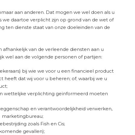
zomaar aan anderen. Dat mogen we wel doen als u
we daartoe verplicht zijn op grond van de wet of
king ten dienste staat van onze doeleinden van de
n afhankelijk van de verleende diensten aan u
k wel aan de volgende personen of partijen:
zekeraars) bij wie we voor u een financieel product
t heeft dat wij voor u beheren; of; waarbij we u
uct;
en wettelijke verplichting geïnformeerd moeten
 zeggenschap en verantwoordelijkheid verwerken,
ct) marketingbureau;
estrijding zoals Fish en Cis;
rkomende gevallen);