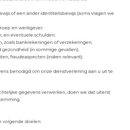
ewijs of een ander identiteitsbewijs (soms vragen we
eroep en werkgever;
n, en eventuele schulden;
n, zoals bankrekeningen of verzekeringen;
 gezondheid (in sommige gevallen);
iten, fraudeaspecten (indien relevant);
ns benodigd om onze dienstverlening aan u uit te
htelijke gegevens verwerken, doen we dat uiterst
stemming.
e volgende doelen: