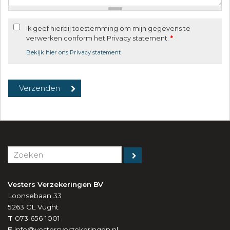
Ik geef hierbij toestemming om mijn gegevens te
verwerken conform het Privacy statement.
*
Bekijk hier ons Privacy statement
Vesters Verzekeringen BV
Loonsebaan 33
5263 CL
Vught
T
073 656 1001
E
info@vestersverzekeringen.nl