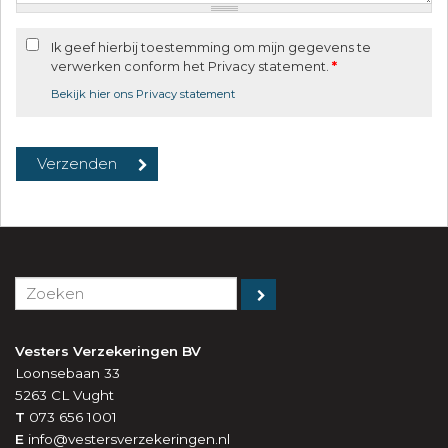
Ik geef hierbij toestemming om mijn gegevens te
verwerken conform het Privacy statement.
*
Bekijk hier ons Privacy statement
Vesters Verzekeringen BV
Loonsebaan 33
5263 CL
Vught
T
073 656 1001
E
info@vestersverzekeringen.nl