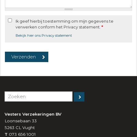
Ik geef hierbij toestemming om mijn gegevens te
verwerken conform het Privacy statement.
*
Bekijk hier ons Privacy statement
Vesters Verzekeringen BV
Loonsebaan 33
5263 CL
Vught
T
073 656 1001