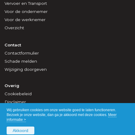
Vervoer en Transport
Voor de ondernemer
Voor de werknemer
Overzicht
Contact
Contactformulier
Schade melden
Wijziging doorgeven
Overig
Cookiebeleid
Disclaimer
Privacy
Wij gebruiken cookies om onze website goed te laten functioneren.
Bezoek je onze website, dan ga je akkoord met deze cookies.
Meer
informatie >
Akkoord