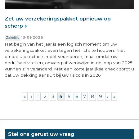
Zet uw verzekeringspakket opnieuw op
scherp
13-01-2026
Zakelijk
Het begin van het jaar is een logisch moment om uw
verzekeringspakket even tegen het licht te houden. Niet
omdat u direct iets móét veranderen, maar omdat uw
bedrijfsactiviteiten, omvang of werkwijze in de loop van 2025
kunnen zijn veranderd. Met een korte jaarlijkse check zorgt u
dat uw dekking aansluit bij uw risico’s in 2026.
Pagina's
«
‹
1
2
3
4
5
6
7
8
9
›
»
Stel ons gerust uw vraag