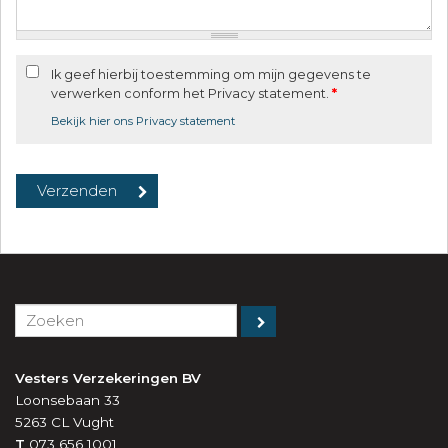
Ik geef hierbij toestemming om mijn gegevens te
verwerken conform het Privacy statement.
*
Bekijk hier ons Privacy statement
Vesters Verzekeringen BV
Loonsebaan 33
5263 CL
Vught
T
073 656 1001